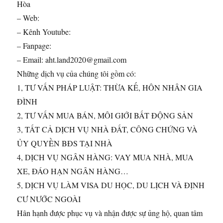
Hòa
– Web:
– Kênh Youtube:
– Fanpage:
– Email: aht.land2020@gmail.com
Những dịch vụ của chúng tôi gồm có:
1, TƯ VẤN PHÁP LUẬT: THỪA KẾ, HÔN NHÂN GIA
ĐÌNH
2, TƯ VẤN MUA BÁN, MÔI GIỚI BẤT ĐỘNG SẢN
3, TẤT CẢ DỊCH VỤ NHÀ ĐẤT, CÔNG CHỨNG VÀ
ỦY QUYỀN BĐS TẠI NHÀ
4, DỊCH VỤ NGÂN HÀNG: VAY MUA NHÀ, MUA
XE, ĐÁO HẠN NGÂN HÀNG…
5, DỊCH VỤ LÀM VISA DU HỌC, DU LỊCH VÀ ĐỊNH
CƯ NƯỚC NGOÀI
Hân hạnh được phục vụ và nhận được sự ủng hộ, quan tâm