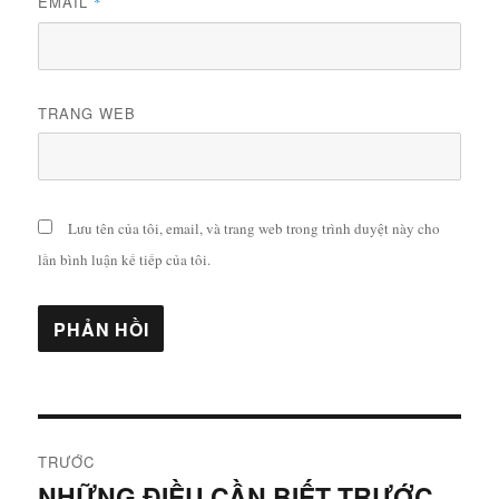
EMAIL
*
TRANG WEB
Lưu tên của tôi, email, và trang web trong trình duyệt này cho
lần bình luận kế tiếp của tôi.
Điều
TRƯỚC
hướng
NHỮNG ĐIỀU CẦN BIẾT TRƯỚC
Bài