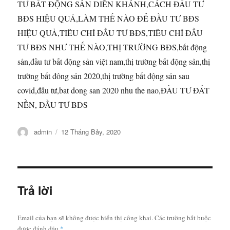
TƯ BẤT ĐỘNG SẢN DIÊN KHÁNH,CÁCH ĐẦU TƯ
BĐS HIỆU QUẢ,LÀM THẾ NÀO ĐỂ ĐẦU TƯ BĐS
HIỆU QUẢ,TIÊU CHÍ ĐẦU TƯ BĐS,TIÊU CHÍ ĐẦU
TƯ BĐS NHƯ THẾ NÀO,THỊ TRƯỜNG BĐS,bất động
sản,đầu tư bất động sản việt nam,thị trường bất động sản,thị
trường bất đông sản 2020,thị trường bất động sản sau
covid,đầu tư,bat dong san 2020 nhu the nao,ĐẦU TƯ ĐẤT
NỀN, ĐẦU TƯ BĐS
Tác
Đăng
admin
12 Tháng Bảy, 2020
giả
vào
ngày
Trả lời
Email của bạn sẽ không được hiển thị công khai.
Các trường bắt buộc
được đánh dấu
*