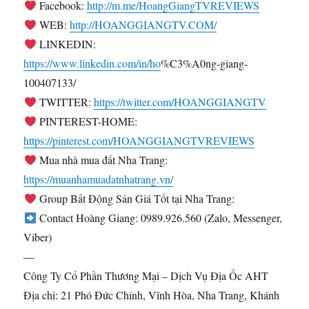
Facebook:
http://m.me/HoangGiangTVREVIEWS
WEB:
http://HOANGGIANGTV.COM/
LINKEDIN:
https://www.linkedin.com/in/ho
%C3%A0ng-giang-
100407133/
TWITTER:
https://twitter.com/HOANGGIANGTV
PINTEREST-HOME:
https://pinterest.com/HOANGGIANGTVREVIEWS
Mua nhà mua đất Nha Trang:
https://muanhamuadatnhatrang.vn/
Group Bất Động Sản Giá Tốt tại Nha Trang:
Contact Hoàng Giang: 0989.926.560 (Zalo, Messenger,
Viber)
—
Công Ty Cổ Phần Thương Mại – Dịch Vụ Địa Ốc AHT
Địa chỉ: 21 Phó Đức Chính, Vĩnh Hòa, Nha Trang, Khánh