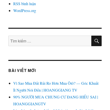
RSS bình luận
WordPress.org
TÌM
Tìm
KIẾ
kiếm:
BÀI VIẾT MỚI
Vì Sao Mua Đất Rủi Ro Hơn Mua Ôtô? — Góc Khuất
Ít Người Nói Đến | HOANGGIANG TV
90% NGƯỜI MUA CHUNG CƯ ĐANG HIỂU SAI |
HOANGGIANGTV