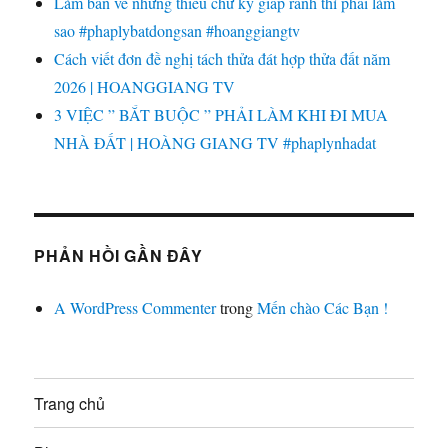
Làm bản vẽ nhưng thiếu chữ ký giáp ranh thì phải làm
sao #phaplybatdongsan #hoanggiangtv
Cách viết đơn đề nghị tách thửa đát hợp thửa đất năm
2026 | HOANGGIANG TV
3 VIỆC ” BẮT BUỘC ” PHẢI LÀM KHI ĐI MUA
NHÀ ĐẤT | HOÀNG GIANG TV #phaplynhadat
PHẢN HỒI GẦN ĐÂY
A WordPress Commenter
trong
Mến chào Các Bạn !
Trang chủ