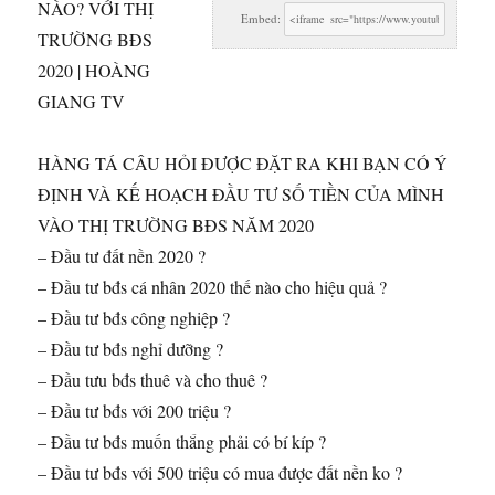
NÀO? VỚI THỊ
Embed:
TRƯỜNG BĐS
2020 |
HOÀNG
GIANG TV
HÀNG TÁ CÂU HỎI ĐƯỢC ĐẶT RA KHI BẠN CÓ Ý
ĐỊNH VÀ KẾ HOẠCH ĐẦU TƯ SỐ TIỀN CỦA MÌNH
VÀO THỊ TRƯỜNG BĐS NĂM 2020
– Đầu tư đất nền 2020 ?
– Đầu tư bđs cá nhân 2020 thế nào cho hiệu quả ?
– Đầu tư bđs công nghiệp ?
– Đầu tư bđs nghỉ dưỡng ?
– Đầu tưu bđs thuê và cho thuê ?
– Đầu tư bđs với 200 triệu ?
– Đầu tư bđs muốn thắng phải có bí kíp ?
– Đầu tư bđs với 500 triệu có mua được đất nền ko ?