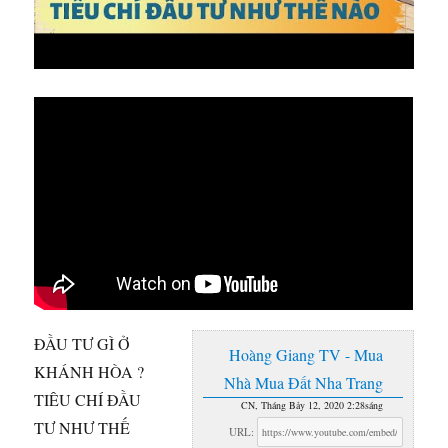
ĐẦU TƯ GÌ Ở
Hoàng Giang TV - Mua
KHÁNH HÒA ?
Nhà Mua Đất Nha Trang
TIÊU CHÍ ĐẦU
CN, Tháng Bảy 12, 2020 2:28sáng
TƯ NHƯ THẾ
URL: