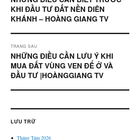
KHI ĐẦU TƯ ĐẤT NỀN DIÊN
viết
bài
trước:
KHÁNH – HOÀNG GIANG TV
viết
TRANG SAU
NHỮNG ĐIỀU CẦN LƯU Ý KHI
Bài
MUA ĐẤT VÙNG VEN ĐỂ Ở VÀ
tiếp
theo:
ĐẦU TƯ |HOÀNGGIANG TV
LƯU TRỮ
Tháng Tám 2026