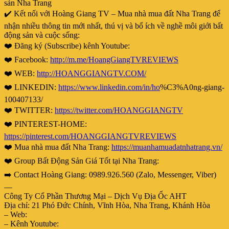
sản Nha Trang
✔️ Kết nối với Hoàng Giang TV – Mua nhà mua đất Nha Trang để
nhận nhiều thông tin mới nhất, thú vị và bổ ích về nghề môi giới bất
động sản và cuộc sống:
❤️ Đăng ký (Subscribe) kênh Youtube:
❤️ Facebook:
http://m.me/HoangGiangTVREVIEWS
❤️ WEB:
http://HOANGGIANGTV.COM/
❤️ LINKEDIN:
https://www.linkedin.com/in/ho
%C3%A0ng-giang-
100407133/
❤️ TWITTER:
https://twitter.com/HOANGGIANGTV
❤️ PINTEREST-HOME:
https://pinterest.com/HOANGGIANGTVREVIEWS
❤️ Mua nhà mua đất Nha Trang:
https://muanhamuadatnhatrang.vn/
❤️ Group Bất Động Sản Giá Tốt tại Nha Trang:
➡️ Contact Hoàng Giang: 0989.926.560 (Zalo, Messenger, Viber)
—
Công Ty Cổ Phần Thương Mại – Dịch Vụ Địa Ốc AHT
Địa chỉ: 21 Phó Đức Chính, Vĩnh Hòa, Nha Trang, Khánh Hòa
– Web:
– Kênh Youtube: