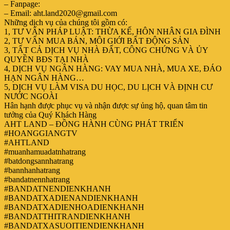
– Fanpage:
– Email: aht.land2020@gmail.com
Những dịch vụ của chúng tôi gồm có:
1, TƯ VẤN PHÁP LUẬT: THỪA KẾ, HÔN NHÂN GIA ĐÌNH
2, TƯ VẤN MUA BÁN, MÔI GIỚI BẤT ĐỘNG SẢN
3, TẤT CẢ DỊCH VỤ NHÀ ĐẤT, CÔNG CHỨNG VÀ ỦY
QUYỀN BĐS TẠI NHÀ
4, DỊCH VỤ NGÂN HÀNG: VAY MUA NHÀ, MUA XE, ĐÁO
HẠN NGÂN HÀNG…
5, DỊCH VỤ LÀM VISA DU HỌC, DU LỊCH VÀ ĐỊNH CƯ
NƯỚC NGOÀI
Hân hạnh được phục vụ và nhận được sự ủng hộ, quan tâm tin
tưởng của Quý Khách Hàng
AHT LAND – ĐỒNG HÀNH CÙNG PHÁT TRIỂN
#HOANGGIANGTV
#AHTLAND
#muanhamuadatnhatrang
#batdongsannhatrang
#bannhanhatrang
#bandatnennhatrang
#BANDATNENDIENKHANH
#BANDATXADIENANDIENKHANH
#BANDATXADIENHOADIENKHANH
#BANDATTHITRANDIENKHANH
#BANDATXASUOITIENDIENKHANH