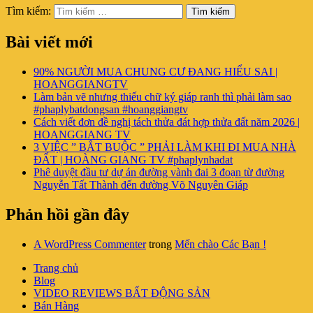
Tìm kiếm:
Tìm kiếm
Bài viết mới
90% NGƯỜI MUA CHUNG CƯ ĐANG HIỂU SAI |
HOANGGIANGTV
Làm bản vẽ nhưng thiếu chữ ký giáp ranh thì phải làm sao
#phaplybatdongsan #hoanggiangtv
Cách viết đơn đề nghị tách thửa đát hợp thửa đất năm 2026 |
HOANGGIANG TV
3 VIỆC ” BẮT BUỘC ” PHẢI LÀM KHI ĐI MUA NHÀ
ĐẤT | HOÀNG GIANG TV #phaplynhadat
Phê duyệt đầu tư dự án đường vành đai 3 đoạn từ đường
Nguyễn Tất Thành đến đường Võ Nguyên Giáp
Phản hồi gần đây
A WordPress Commenter
trong
Mến chào Các Bạn !
Trang chủ
Blog
VIDEO REVIEWS BẤT ĐỘNG SẢN
Bán Hàng