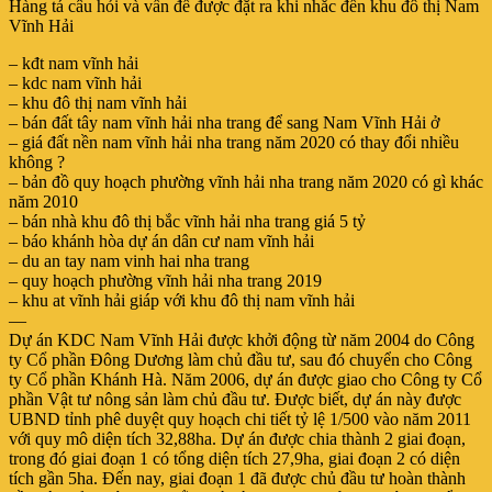
Hàng tá câu hỏi và vấn đề được đặt ra khi nhắc đến khu đô thị Nam
Vĩnh Hải
– kđt nam vĩnh hải
– kdc nam vĩnh hải
– khu đô thị nam vĩnh hải
– bán đất tây nam vĩnh hải nha trang để sang Nam Vĩnh Hải ở
– giá đất nền nam vĩnh hải nha trang năm 2020 có thay đổi nhiều
không ?
– bản đồ quy hoạch phường vĩnh hải nha trang năm 2020 có gì khác
năm 2010
– bán nhà khu đô thị bắc vĩnh hải nha trang giá 5 tỷ
– báo khánh hòa dự án dân cư nam vĩnh hải
– du an tay nam vinh hai nha trang
– quy hoạch phường vĩnh hải nha trang 2019
– khu at vĩnh hải giáp với khu đô thị nam vĩnh hải
—
Dự án KDC Nam Vĩnh Hải được khởi động từ năm 2004 do Công
ty Cổ phần Đông Dương làm chủ đầu tư, sau đó chuyển cho Công
ty Cổ phần Khánh Hà. Năm 2006, dự án được giao cho Công ty Cổ
phần Vật tư nông sản làm chủ đầu tư. Được biết, dự án này được
UBND tỉnh phê duyệt quy hoạch chi tiết tỷ lệ 1/500 vào năm 2011
với quy mô diện tích 32,88ha. Dự án được chia thành 2 giai đoạn,
trong đó giai đoạn 1 có tổng diện tích 27,9ha, giai đoạn 2 có diện
tích gần 5ha. Đến nay, giai đoạn 1 đã được chủ đầu tư hoàn thành