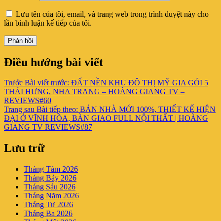
Lưu tên của tôi, email, và trang web trong trình duyệt này cho
lần bình luận kế tiếp của tôi.
Điều hướng bài viết
Trước
Bài viết trước:
ĐẤT NỀN KHU ĐÔ THỊ MỸ GIA GÓI 5
THÁI HƯNG, NHA TRANG – HOÀNG GIANG TV –
REVIEWS#60
Trang sau
Bài tiếp theo:
BÁN NHÀ MỚI 100%, THIẾT KẾ HIỆN
ĐẠI Ở VĨNH HÒA, BÀN GIAO FULL NỘI THẤT | HOÀNG
GIANG TV REVIEWS#87
Lưu trữ
Tháng Tám 2026
Tháng Bảy 2026
Tháng Sáu 2026
Tháng Năm 2026
Tháng Tư 2026
Tháng Ba 2026