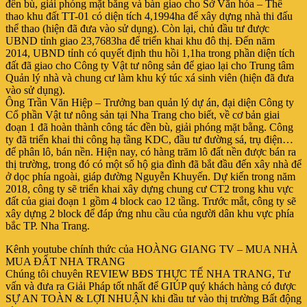
đền bù, giải phóng mặt bằng và bàn giao cho Sở Văn hóa – Thể
thao khu đất TT-01 có diện tích 4,1994ha để xây dựng nhà thi đấu
thể thao (hiện đã đưa vào sử dụng). Còn lại, chủ đầu tư được
UBND tỉnh giao 23,7683ha để triển khai khu đô thị. Đến năm
2014, UBND tỉnh có quyết định thu hồi 1,1ha trong phần diện tích
đất đã giao cho Công ty Vật tư nông sản để giao lại cho Trung tâm
Quản lý nhà và chung cư làm khu ký túc xá sinh viên (hiện đã đưa
vào sử dụng).
Ông Trần Văn Hiệp – Trưởng ban quản lý dự án, đại diện Công ty
Cổ phần Vật tư nông sản tại Nha Trang cho biết, về cơ bản giai
đoạn 1 đã hoàn thành công tác đền bù, giải phóng mặt bằng. Công
ty đã triển khai thi công hạ tầng KDC, đầu tư đường sá, trụ điện…
để phân lô, bán nền. Hiện nay, có hàng trăm lô đất nền được bán ra
thị trường, trong đó có một số hộ gia đình đã bắt đầu đến xây nhà để
ở dọc phía ngoài, giáp đường Nguyễn Khuyến. Dự kiến trong năm
2018, công ty sẽ triển khai xây dựng chung cư CT2 trong khu vực
đất của giai đoạn 1 gồm 4 block cao 12 tầng. Trước mắt, công ty sẽ
xây dựng 2 block để đáp ứng nhu cầu của người dân khu vực phía
bắc TP. Nha Trang.
Kênh youtube chính thức của HOÀNG GIANG TV – MUA NHÀ
MUA ĐẤT NHA TRANG
Chúng tôi chuyên REVIEW BĐS THỰC TẾ NHA TRANG, Tư
vấn và đưa ra Giải Pháp tốt nhất để GIÚP quý khách hàng có được
SỰ AN TOÀN & LỢI NHUẬN khi đầu tư vào thị trường Bất động