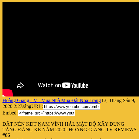
Hoàng Giang TV - Mua Nhà Mua Đất Nha Trang
T3, Tháng Sáu 9,
2020 2:27sáng
URL:
Embed:
ĐẤT NỀN KĐT NAM VĨNH HẢI, MẬT ĐỘ XÂY DỰNG
TĂNG ĐÁNG KỂ NĂM 2020 | HOÀNG GIANG TV REVIEWS
#86