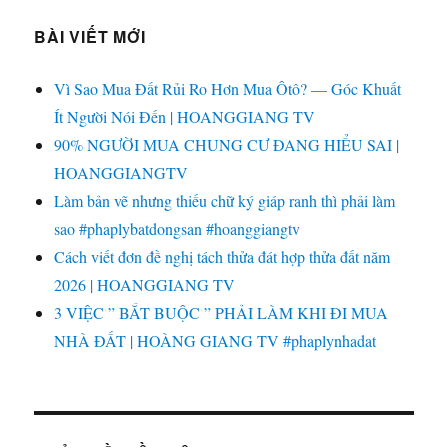
BÀI VIẾT MỚI
Vì Sao Mua Đất Rủi Ro Hơn Mua Ôtô? — Góc Khuất
Ít Người Nói Đến | HOANGGIANG TV
90% NGƯỜI MUA CHUNG CƯ ĐANG HIỂU SAI |
HOANGGIANGTV
Làm bản vẽ nhưng thiếu chữ ký giáp ranh thì phải làm
sao #phaplybatdongsan #hoanggiangtv
Cách viết đơn đề nghị tách thửa đát hợp thửa đất năm
2026 | HOANGGIANG TV
3 VIỆC ” BẮT BUỘC ” PHẢI LÀM KHI ĐI MUA
NHÀ ĐẤT | HOÀNG GIANG TV #phaplynhadat