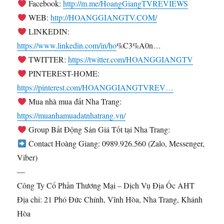
Facebook:
http://m.me/HoangGiangTVREVIEWS
WEB:
http://HOANGGIANGTV.COM/
LINKEDIN:
https://www.linkedin.com/in/ho
%C3%A0n…
TWITTER:
https://twitter.com/HOANGGIANGTV
PINTEREST-HOME:
https://pinterest.com/HOANGGIANGTVREV…
Mua nhà mua đất Nha Trang:
https://muanhamuadatnhatrang.vn/
Group Bất Động Sản Giá Tốt tại Nha Trang:
Contact Hoàng Giang: 0989.926.560 (Zalo, Messenger,
Viber)
—
Công Ty Cổ Phần Thương Mại – Dịch Vụ Địa Ốc AHT
Địa chỉ: 21 Phó Đức Chính, Vĩnh Hòa, Nha Trang, Khánh
Hòa