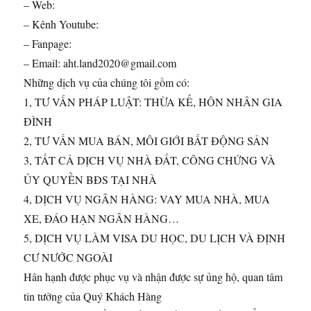
– Web:
– Kênh Youtube:
– Fanpage:
– Email: aht.land2020@gmail.com
Những dịch vụ của chúng tôi gồm có:
1, TƯ VẤN PHÁP LUẬT: THỪA KẾ, HÔN NHÂN GIA
ĐÌNH
2, TƯ VẤN MUA BÁN, MÔI GIỚI BẤT ĐỘNG SẢN
3, TẤT CẢ DỊCH VỤ NHÀ ĐẤT, CÔNG CHỨNG VÀ
ỦY QUYỀN BĐS TẠI NHÀ
4, DỊCH VỤ NGÂN HÀNG: VAY MUA NHÀ, MUA
XE, ĐÁO HẠN NGÂN HÀNG…
5, DỊCH VỤ LÀM VISA DU HỌC, DU LỊCH VÀ ĐỊNH
CƯ NƯỚC NGOÀI
Hân hạnh được phục vụ và nhận được sự ủng hộ, quan tâm
tin tưởng của Quý Khách Hàng