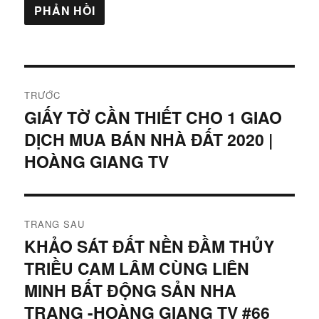
Điều
TRƯỚC
hướng
GIẤY TỜ CẦN THIẾT CHO 1 GIAO
Bài
DỊCH MUA BÁN NHÀ ĐẤT 2020 |
viết
bài
trước:
HOÀNG GIANG TV
viết
TRANG SAU
KHẢO SÁT ĐẤT NỀN ĐẦM THỦY
Bài
TRIỀU CAM LÂM CÙNG LIÊN
tiếp
theo:
MINH BẤT ĐỘNG SẢN NHA
TRANG -HOÀNG GIANG TV #66