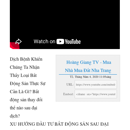
Dịch Bệnh Khiến
Hoàng Giang TV - Mua
Chúng Ta Nhận
Nhà Mua Đất Nha Trang
Thấy Loại Bất
T2, Tháng Năm 4, 2020 11:05sáng
Động Sản Thực Sự
URL:
Cần Là Gì? Bất
Embed:
động sản
thay đổi
thế nào sau đại
dịch?
XU HƯỚNG ĐẦU TƯ BẤT ĐỘNG SẢN SAU ĐẠI