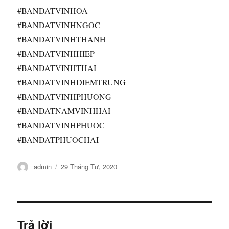
#BANDATVINHOA
#BANDATVINHNGOC
#BANDATVINHTHANH
#BANDATVINHHIEP
#BANDATVINHTHAI
#BANDATVINHDIEMTRUNG
#BANDATVINHPHUONG
#BANDATNAMVINHHAI
#BANDATVINHPHUOC
#BANDATPHUOCHAI
Tác
Đăng
admin
29 Tháng Tư, 2020
giả
vào
ngày
Trả lời