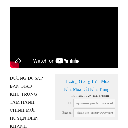
ĐƯỜNG D6 SẮP
Hoàng Giang TV - Mua
BÀN GIAO –
Nhà Mua Đất Nha Trang
KHU TRUNG
T4, Tháng Tư 29, 2020 8:45sáng
TÂM HÀNH
URL:
CHÍNH MỚI
Embed:
HUYỆN DIÊN
KHÁNH –