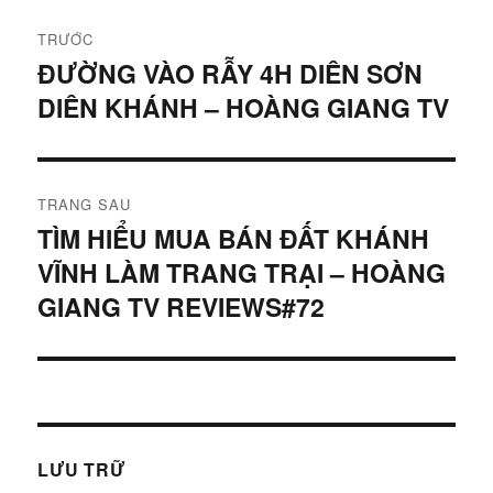
Điều
TRƯỚC
hướng
ĐƯỜNG VÀO RẪY 4H DIÊN SƠN
Bài
DIÊN KHÁNH – HOÀNG GIANG TV
viết
bài
trước:
viết
TRANG SAU
TÌM HIỂU MUA BÁN ĐẤT KHÁNH
Bài
VĨNH LÀM TRANG TRẠI – HOÀNG
tiếp
theo:
GIANG TV REVIEWS#72
LƯU TRỮ