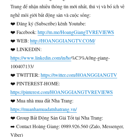
Trang để nhận nhiều thông tin mới nhất, thú vị và bổ ích về
nghề môi giới bất động sản và cuộc sống:
❤️ Đăng ký (Subscribe) kênh Youtube:
❤️ Facebook:
http://m.me/HoangGiangTVREVIEWS
❤️ WEB:
http://HOANGGIANGTV.COM/
❤️ LINKEDIN:
https://www.linkedin.com/in/ho
%C3%A0ng-giang-
100407133/
❤️ TWITTER:
https://twitter.com/HOANGGIANGTV
❤️ PINTEREST-HOME:
https://pinterest.com/HOANGGIANGTVREVIEWS
❤️ Mua nhà mua đất Nha Trang:
https://muanhamuadatnhatrang.vn/
❤️ Group Bất Động Sản Giá Tốt tại Nha Trang:
➡️ Contact Hoàng Giang: 0989.926.560 (Zalo, Messenger,
Viber)