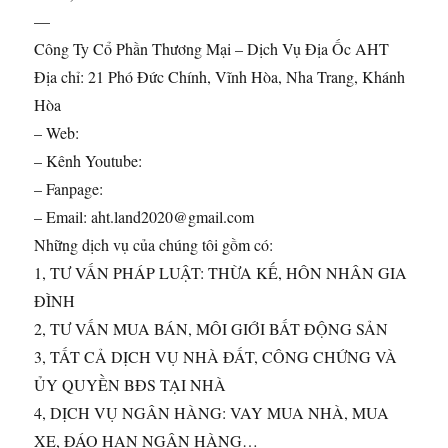
—
Công Ty Cổ Phần Thương Mại – Dịch Vụ Địa Ốc AHT
Địa chỉ: 21 Phó Đức Chính, Vĩnh Hòa, Nha Trang, Khánh
Hòa
– Web:
– Kênh Youtube:
– Fanpage:
– Email: aht.land2020@gmail.com
Những dịch vụ của chúng tôi gồm có:
1, TƯ VẤN PHÁP LUẬT: THỪA KẾ, HÔN NHÂN GIA
ĐÌNH
2, TƯ VẤN MUA BÁN, MÔI GIỚI BẤT ĐỘNG SẢN
3, TẤT CẢ DỊCH VỤ NHÀ ĐẤT, CÔNG CHỨNG VÀ
ỦY QUYỀN BĐS TẠI NHÀ
4, DỊCH VỤ NGÂN HÀNG: VAY MUA NHÀ, MUA
XE, ĐÁO HẠN NGÂN HÀNG…