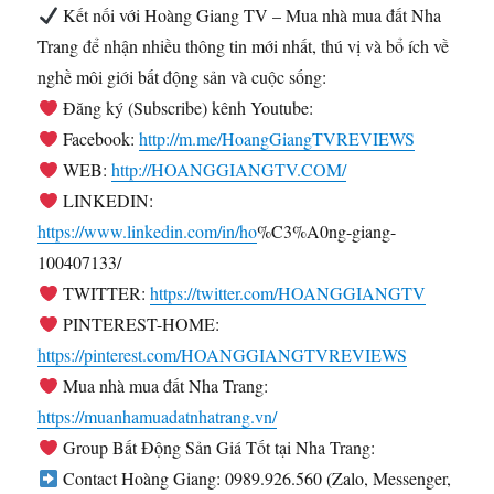
Kết nối với Hoàng Giang TV – Mua nhà mua đất Nha
Trang để nhận nhiều thông tin mới nhất, thú vị và bổ ích về
nghề môi giới bất động sản và cuộc sống:
Đăng ký (Subscribe) kênh Youtube:
Facebook:
http://m.me/HoangGiangTVREVIEWS
WEB:
http://HOANGGIANGTV.COM/
LINKEDIN:
https://www.linkedin.com/in/ho
%C3%A0ng-giang-
100407133/
TWITTER:
https://twitter.com/HOANGGIANGTV
PINTEREST-HOME:
https://pinterest.com/HOANGGIANGTVREVIEWS
Mua nhà mua đất Nha Trang:
https://muanhamuadatnhatrang.vn/
Group Bất Động Sản Giá Tốt tại Nha Trang:
Contact Hoàng Giang: 0989.926.560 (Zalo, Messenger,