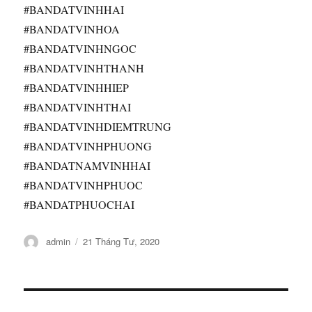
#BANDATVINHHAI
#BANDATVINHOA
#BANDATVINHNGOC
#BANDATVINHTHANH
#BANDATVINHHIEP
#BANDATVINHTHAI
#BANDATVINHDIEMTRUNG
#BANDATVINHPHUONG
#BANDATNAMVINHHAI
#BANDATVINHPHUOC
#BANDATPHUOCHAI
Tác
Đăng
admin
21 Tháng Tư, 2020
giả
vào
ngày