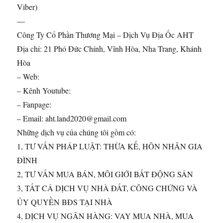
Viber)
—
Công Ty Cổ Phần Thương Mại – Dịch Vụ Địa Ốc AHT
Địa chỉ: 21 Phó Đức Chính, Vĩnh Hòa, Nha Trang, Khánh
Hòa
– Web:
– Kênh Youtube:
– Fanpage:
– Email: aht.land2020@gmail.com
Những dịch vụ của chúng tôi gồm có:
1, TƯ VẤN PHÁP LUẬT: THỪA KẾ, HÔN NHÂN GIA
ĐÌNH
2, TƯ VẤN MUA BÁN, MÔI GIỚI BẤT ĐỘNG SẢN
3, TẤT CẢ DỊCH VỤ NHÀ ĐẤT, CÔNG CHỨNG VÀ
ỦY QUYỀN BĐS TẠI NHÀ
4, DỊCH VỤ NGÂN HÀNG: VAY MUA NHÀ, MUA