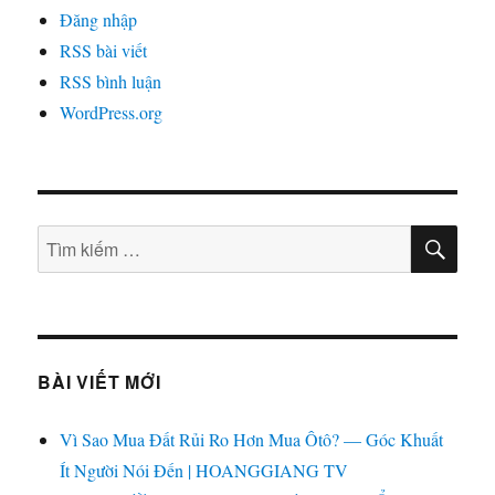
Đăng nhập
RSS bài viết
RSS bình luận
WordPress.org
TÌM
Tìm
KIẾ
kiếm:
BÀI VIẾT MỚI
Vì Sao Mua Đất Rủi Ro Hơn Mua Ôtô? — Góc Khuất
Ít Người Nói Đến | HOANGGIANG TV