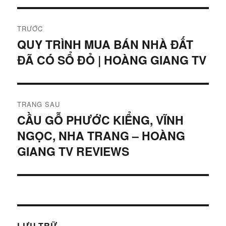
Điều
TRƯỚC
hướng
QUY TRÌNH MUA BÁN NHÀ ĐẤT
Bài
ĐÃ CÓ SỔ ĐỎ | HOÀNG GIANG TV
viết
bài
trước:
viết
TRANG SAU
CẦU GỖ PHƯỚC KIỂNG, VĨNH
Bài
NGỌC, NHA TRANG – HOÀNG
tiếp
theo:
GIANG TV REVIEWS
LƯU TRỮ