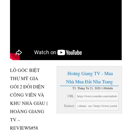
LÔ GÓC BIỆT
Hoàng Giang TV - Mua
THỰ MỸ GIA
Nhà Mua Đất Nha Trang
GÓI 2 ĐỐI DIỆN
T3, Tháng Tư 21, 2020 1:00chiều
CÔNG VIÊN VÀ
URL:
KHU NHÀ GIÀU |
Embed:
HOÀNG GIANG
TV
–
REVIEWS#58