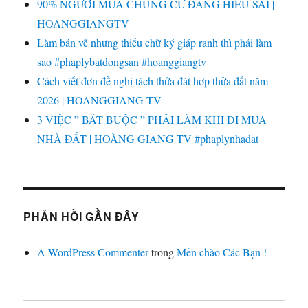
90% NGƯỜI MUA CHUNG CƯ ĐANG HIỂU SAI |
HOANGGIANGTV
Làm bản vẽ nhưng thiếu chữ ký giáp ranh thì phải làm
sao #phaplybatdongsan #hoanggiangtv
Cách viết đơn đề nghị tách thửa đát hợp thửa đất năm
2026 | HOANGGIANG TV
3 VIỆC ” BẮT BUỘC ” PHẢI LÀM KHI ĐI MUA
NHÀ ĐẤT | HOÀNG GIANG TV #phaplynhadat
PHẢN HỒI GẦN ĐÂY
A WordPress Commenter
trong
Mến chào Các Bạn !