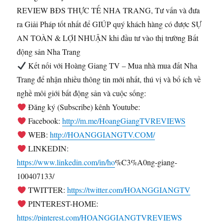
REVIEW BĐS THỰC
TẾ NHA TRANG, Tư vấn và đưa
ra Giải Pháp tốt nhất để GIÚP quý khách hàng có được SỰ
AN TOÀN & LỢI NHUẬN khi đầu tư vào thị trường Bất
động sản Nha Trang
Kết nối với Hoàng Giang TV – Mua nhà mua đất Nha
Trang để nhận nhiều thông tin mới nhất, thú vị và bổ ích về
nghề môi giới bất động sản và cuộc sống:
Đăng ký (Subscribe) kênh Youtube:
Facebook:
http://m.me/HoangGiangTVREVIEWS
WEB:
http://HOANGGIANGTV.COM/
LINKEDIN:
https://www.linkedin.com/in/ho
%C3%A0ng-giang-
100407133/
TWITTER:
https://twitter.com/HOANGGIANGTV
PINTEREST-HOME:
https://pinterest.com/HOANGGIANGTVREVIEWS