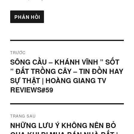
Điều
TRƯỚC
hướng
SÔNG CẦU – KHÁNH VĨNH ” SỐT
Bài
” ĐẤT TRỒNG CÂY – TIN ĐỒN HAY
viết
bài
trước:
SỰ THẬT | HOÀNG GIANG TV
viết
REVIEWS#59
TRANG SAU
NHỮNG LƯU Ý KHÔNG NÊN BỎ
Bài
tiếp