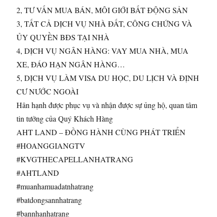
2, TƯ VẤN MUA BÁN, MÔI GIỚI BẤT ĐỘNG SẢN
3, TẤT CẢ DỊCH VỤ NHÀ ĐẤT, CÔNG CHỨNG VÀ
ỦY QUYỀN BĐS TẠI NHÀ
4, DỊCH VỤ NGÂN HÀNG: VAY MUA NHÀ, MUA
XE, ĐÁO HẠN NGÂN HÀNG…
5, DỊCH VỤ LÀM VISA DU HỌC, DU LỊCH VÀ ĐỊNH
CƯ NƯỚC NGOÀI
Hân hạnh được phục vụ và nhận được sự ủng hộ, quan tâm
tin tưởng của Quý Khách Hàng
AHT LAND – ĐỒNG HÀNH CÙNG PHÁT TRIỂN
#HOANGGIANGTV
#KVGTHECAPELLANHATRANG
#AHTLAND
#muanhamuadatnhatrang
#batdongsannhatrang
#bannhanhatrang