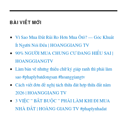
BÀI VIẾT MỚI
Vì Sao Mua Đất Rủi Ro Hơn Mua Ôtô? — Góc Khuất
Ít Người Nói Đến | HOANGGIANG TV
90% NGƯỜI MUA CHUNG CƯ ĐANG HIỂU SAI |
HOANGGIANGTV
Làm bản vẽ nhưng thiếu chữ ký giáp ranh thì phải làm
sao #phaplybatdongsan #hoanggiangtv
Cách viết đơn đề nghị tách thửa đát hợp thửa đất năm
2026 | HOANGGIANG TV
3 VIỆC ” BẮT BUỘC ” PHẢI LÀM KHI ĐI MUA
NHÀ ĐẤT | HOÀNG GIANG TV #phaplynhadat