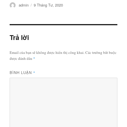
Tác
Đăng
admin
9 Tháng Tư, 2020
giả
vào
ngày
Trả lời
Email của bạn sẽ không được hiển thị công khai.
Các trường bắt buộc
được đánh dấu
*
BÌNH LUẬN
*