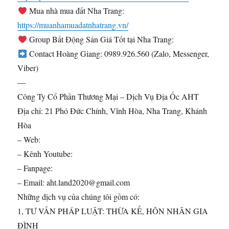
Mua nhà mua đất Nha Trang:
https://muanhamuadatnhatrang.vn/
Group Bất Động Sản Giá Tốt tại Nha Trang:
Contact Hoàng Giang: 0989.926.560 (Zalo, Messenger,
Viber)
—
Công Ty Cổ Phần Thương Mại – Dịch Vụ Địa Ốc AHT
Địa chỉ: 21 Phó Đức Chính, Vĩnh Hòa, Nha Trang, Khánh
Hòa
– Web:
– Kênh Youtube:
– Fanpage:
– Email: aht.land2020@gmail.com
Những dịch vụ của chúng tôi gồm có:
1, TƯ VẤN PHÁP LUẬT: THỪA KẾ, HÔN NHÂN GIA
ĐÌNH