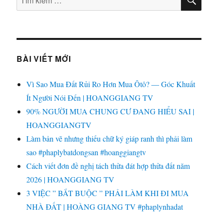
KIẾ
kiếm:
BÀI VIẾT MỚI
Vì Sao Mua Đất Rủi Ro Hơn Mua Ôtô? — Góc Khuất
Ít Người Nói Đến | HOANGGIANG TV
90% NGƯỜI MUA CHUNG CƯ ĐANG HIỂU SAI |
HOANGGIANGTV
Làm bản vẽ nhưng thiếu chữ ký giáp ranh thì phải làm
sao #phaplybatdongsan #hoanggiangtv
Cách viết đơn đề nghị tách thửa đát hợp thửa đất năm
2026 | HOANGGIANG TV
3 VIỆC ” BẮT BUỘC ” PHẢI LÀM KHI ĐI MUA
NHÀ ĐẤT | HOÀNG GIANG TV #phaplynhadat