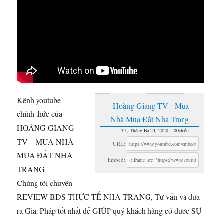
Kênh youtube
Hoàng Giang TV - Mua
chính thức của
Nhà Mua Đất Nha Trang
HOÀNG GIANG
T3, Tháng Ba 24, 2020 1:00chiều
TV – MUA NHÀ
URL:
MUA ĐẤT NHA
Embed:
TRANG
Chúng tôi chuyên
REVIEW BĐS THỰC
TẾ NHA TRANG, Tư vấn và đưa
ra Giải Pháp tốt nhất để GIÚP quý khách hàng có được SỰ