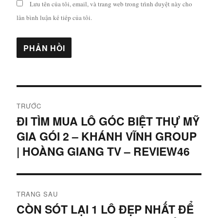
Lưu tên của tôi, email, và trang web trong trình duyệt này cho
lần bình luận kế tiếp của tôi.
Điều
TRƯỚC
hướng
ĐI TÌM MUA LÔ GÓC BIỆT THỰ MỸ
Bài
GIA GÓI 2 – KHÁNH VĨNH GROUP
viết
bài
trước:
| HOÀNG GIANG TV – REVIEW46
viết
TRANG SAU
CÒN SÓT LẠI 1 LÔ ĐẸP NHẤT ĐỂ
Bài