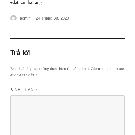
#datnennhatrang
Tác
Đăng
admin
24 Tháng Ba, 2020
giả
vào
ngày
Trả lời
Email của bạn sẽ không được hiển thị công khai.
Các trường bắt buộc
được đánh dấu
*
BÌNH LUẬN
*