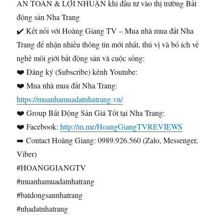
AN TOÀN & LỢI NHUẬN khi đầu tư vào thị trường Bất
động sản Nha Trang
✔️ Kết nối với Hoàng Giang TV – Mua nhà mua đất Nha
Trang để nhận nhiều thông tin mới nhất, thú vị và bổ ích về
nghề môi giới bất động sản và cuộc sống:
❤️ Đăng ký (Subscribe) kênh Youtube:
❤️ Mua nhà mua đất Nha Trang:
https://muanhamuadatnhatrang.vn/
❤️ Group Bất Động Sản Giá Tốt tại Nha Trang:
❤️ Facebook:
http://m.me/HoangGiangTVREVIEWS
➡️ Contact Hoàng Giang: 0989.926.560 (Zalo, Messenger,
Viber)
#HOANGGIANGTV
#muanhamuadatnhatrang
#batdongsannhatrang
#nhadatnhatrang