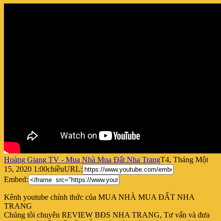
Hoàng Giang TV - Mua Nhà Mua Đất Nha Trang
T4, Tháng Một
15, 2020 1:00chiều
URL:
Embed:
Kênh youtube chính thức của MUA NHÀ MUA ĐẤT NHA
TRANG
Chúng tôi chuyên REVIEW BĐS NHA TRANG, Tư vấn và
đưa