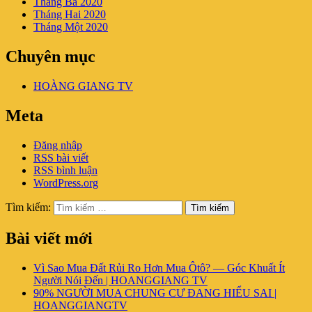
Tháng Ba 2020
Tháng Hai 2020
Tháng Một 2020
Chuyên mục
HOÀNG GIANG TV
Meta
Đăng nhập
RSS bài viết
RSS bình luận
WordPress.org
Tìm kiếm:
Tìm kiếm
Bài viết mới
Vì Sao Mua Đất Rủi Ro Hơn Mua Ôtô? — Góc Khuất Ít
Người Nói Đến | HOANGGIANG TV
90% NGƯỜI MUA CHUNG CƯ ĐANG HIỂU SAI |
HOANGGIANGTV