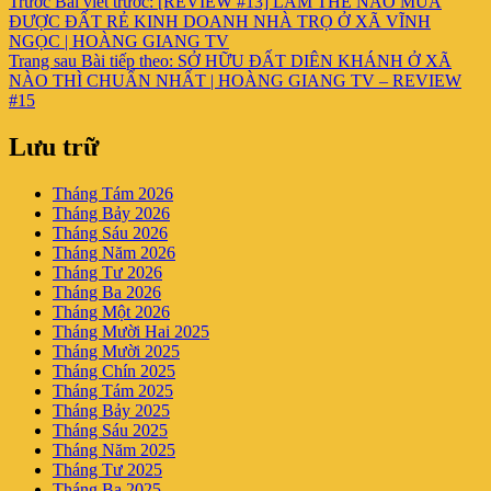
Trước
Bài viết trước:
[REVIEW #13] LÀM THẾ NÀO MUA
ĐƯỢC ĐẤT RẺ KINH DOANH NHÀ TRỌ Ở XÃ VĨNH
NGỌC | HOÀNG GIANG TV
Trang sau
Bài tiếp theo:
SỞ HỮU ĐẤT DIÊN KHÁNH Ở XÃ
NÀO THÌ CHUẨN NHẤT | HOÀNG GIANG TV – REVIEW
#15
Lưu trữ
Tháng Tám 2026
Tháng Bảy 2026
Tháng Sáu 2026
Tháng Năm 2026
Tháng Tư 2026
Tháng Ba 2026
Tháng Một 2026
Tháng Mười Hai 2025
Tháng Mười 2025
Tháng Chín 2025
Tháng Tám 2025
Tháng Bảy 2025
Tháng Sáu 2025
Tháng Năm 2025
Tháng Tư 2025
Tháng Ba 2025