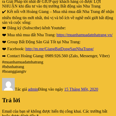
ra Giải Pháp tốt nhất để GIÚP quý khách hàng có được LỢI
NHUẬN khi đầu tư vào thị trường Bất động sản Nha Trang
✔️ Kết nối với Hoàng Giang – Mua nhà mua đất Nha Trang để nhận
nhiều thông tin mới nhất, thú vị và bổ ích về nghề môi giới bất động
sản và cuộc sống:
❤️ Đăng ký (Subscribe) kênh Youtube:
❤️ Mua nhà mua đất Nha Trang:
https://muanhamuadatnhatrang.vn/
❤️ Group Bất Động Sản Giá Tốt tại Nha Trang:
❤️ Facebook:
http://m.me/GiangBatDongSanNhaTrang/
➡️ Contact Hoàng Giang: 0989.926.560 (Zalo, Messenger, Viber)
#muanhamuadatnhatrang
#bdsnhatrang
#hoanggiangtv
Tác giả
admin
Đăng vào ngày
15 Tháng Một, 2020
Trả lời
Email của bạn sẽ không được hiển thị công khai.
Các trường bắt
buộc được đánh dấu
*