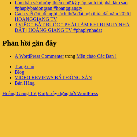
Làm bản vẽ nhưng thiếu chữ ký giáp ranh thì phải làm sao
#phaplybatdongsan #hoanggiangtv
Cách viết đơn đề nghị tách thửa đát hợp thửa đất năm 2026 |
HOANGGIANG TV
3 VIỆC ” BẮT BUỘC ” PHẢI LÀM KHI ĐI MUA NHÀ
ĐẤT | HOÀNG GIANG TV #phaplynhadat
Phản hồi gần đây
A WordPress Commenter
trong
Mến chào Các Bạn !
Trang chủ
Blog
VIDEO REVIEWS BẤT ĐỘNG SẢN
Bán Hàng
Hoàng Giang TV
Được xây dựng bởi WordPress