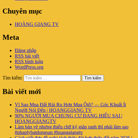
Chuyên mục
HOÀNG GIANG TV
Meta
Đăng nhập
RSS bài viết
RSS bình luận
WordPress.org
Tìm kiếm:
Tìm kiếm
Bài viết mới
Vì Sao Mua Đất Rủi Ro Hơn Mua Ôtô? — Góc Khuất Ít
Người Nói Đến | HOANGGIANG TV
90% NGƯỜI MUA CHUNG CƯ ĐANG HIỂU SAI |
HOANGGIANGTV
Làm bản vẽ nhưng thiếu chữ ký giáp ranh thì phải làm sao
#phaplybatdongsan #hoanggiangtv
Cách viết đơn đề nghị tách thửa đát hợp thửa đất năm 2026 |