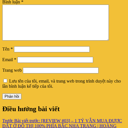
Bình luận
*
Tên
*
Email
*
Trang web
Lưu tên của tôi, email, và trang web trong trình duyệt này cho
lần bình luận kế tiếp của tôi.
Điều hướng bài viết
Trước
Bài viết trước:
[REVIEW #03] – 1 TỶ VẪN MUA ĐƯỢC
ĐẤT Ở ĐÔ THỊ 100% PHÍA BẮC NHA TRANG | HOÀNG