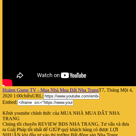
Hoàng Giang TV - Mua Nhà Mua Đất Nha Trang
T7, Tháng Một 4,
2020 1:00chiều
URL:
Embed:
Kênh youtube chính thức của MUA NHÀ MUA ĐẤT NHA
TRANG
Chúng tôi chuyên REVIEW BĐS NHA TRANG, Tư vấn và
đưa
ra Giải Pháp tốt nhất để GIÚP quý khách hàng có được LỢI
NHUẬN khi đầu tư vào thị trường Bất động sản Nha Trang