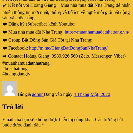
✔️ Kết nối với Hoàng Giang – Mua nhà mua đất Nha Trang để nhận
nhiều thông tin mới nhất, thú vị và bổ ích về nghề môi giới bất động
sản và cuộc sống:
❤️ Đăng ký (Subscribe) kênh Youtube:
❤️ Mua nhà mua đất Nha Trang:
https://muanhamuadatnhatrang.vn/
❤️ Group Bất Động Sản Giá Tốt tại Nha Trang:
❤️ Facebook:
http://m.me/GiangBatDongSanNhaTrang/
➡️ Contact Hoàng Giang: 0989.926.560 (Zalo, Messenger, Viber)
#muanhamuadatnhatrang
#bdsnhatrang
#hoanggiangtv
Tác giả
admin
Đăng vào ngày
4 Tháng Một, 2020
Trả lời
Email của bạn sẽ không được hiển thị công khai.
Các trường bắt
buộc được đánh dấu
*