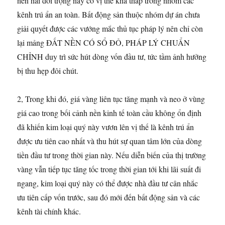
nên hai đối trọng này có vị thế khá thấp trong nhóm các
kênh trú ẩn an toàn. Bất động sản thuộc nhóm dự án chưa
giải quyết được các vướng mắc thủ tục pháp lý nên chỉ còn
lại mảng ĐẤT NỀN CÓ SỔ ĐỎ, PHÁP LÝ CHUẨN
CHỈNH duy trì sức hút dòng vốn đầu tư, tức tầm ảnh hưởng
bị thu hẹp đôi chút.
2, Trong khi đó, giá vàng liên tục tăng mạnh và neo ở vùng
giá cao trong bối cảnh nền kinh tế toàn cầu không ổn định
đã khiến kim loại quý này vươn lên vị thế là kênh trú ẩn
được ưu tiên cao nhất và thu hút sự quan tâm lớn của dòng
tiền đầu tư trong thời gian này. Nếu diễn biến của thị trường
vàng vẫn tiếp tục tăng tốc trong thời gian tới khi lãi suất đi
ngang, kim loại quý này có thể được nhà đầu tư cân nhắc
ưu tiên cấp vốn trước, sau đó mới đến bất động sản và các
kênh tài chính khác.