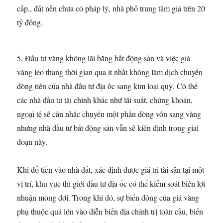
cấp,, đất nền chưa có pháp lý, nhà phố trung tâm giá trên 20
tỷ đồng.
5, Đầu tư vàng không lãi bằng bất động sản và việc giá
vàng leo thang thời gian qua ít nhất không làm dịch chuyển
dòng tiền của nhà đầu tư địa ốc sang kim loại quý. Có thể
các nhà đầu tư tài chính khác như lãi suất, chứng khoán,
ngoại tệ sẽ cân nhắc chuyển một phần dòng vốn sang vàng
nhưng nhà đầu tư bất động sản vẫn sẽ kiên định trong giai
đoạn này.
Khi đổ tiền vào nhà đất, xác định được giá trị tài sản tại một
vị trí, khu vực thì giới đầu tư địa ốc có thể kiểm soát biên lợi
nhuận mong đợi. Trong khi đó, sự biến động của giá vàng
phụ thuộc quá lớn vào diễn biến địa chính trị toàn cầu, biến