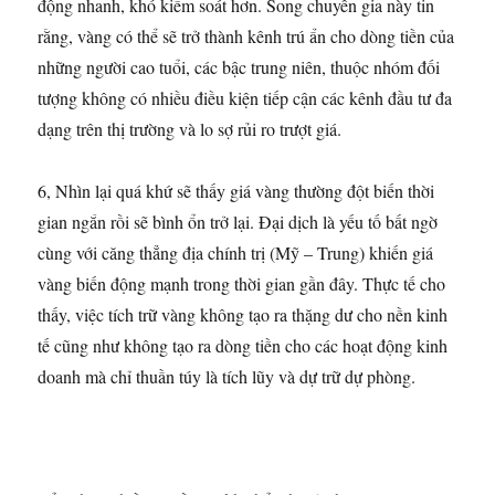
động nhanh, khó kiểm soát hơn. Song chuyên gia này tin
rằng, vàng có thể sẽ trở thành kênh trú ẩn cho dòng tiền của
những người cao tuổi, các bậc trung niên, thuộc nhóm đối
tượng không có nhiều điều kiện tiếp cận các kênh đầu tư đa
dạng trên thị trường và lo sợ rủi ro trượt giá.
6, Nhìn lại quá khứ sẽ thấy giá vàng thường đột biến thời
gian ngắn rồi sẽ bình ổn trở lại. Đại dịch là yếu tố bất ngờ
cùng với căng thẳng địa chính trị (Mỹ – Trung) khiến giá
vàng biến động mạnh trong thời gian gần đây. Thực tế cho
thấy, việc tích trữ vàng không tạo ra thặng dư cho nền kinh
tế cũng như không tạo ra dòng tiền cho các hoạt động kinh
doanh mà chỉ thuần túy là tích lũy và dự trữ dự phòng.