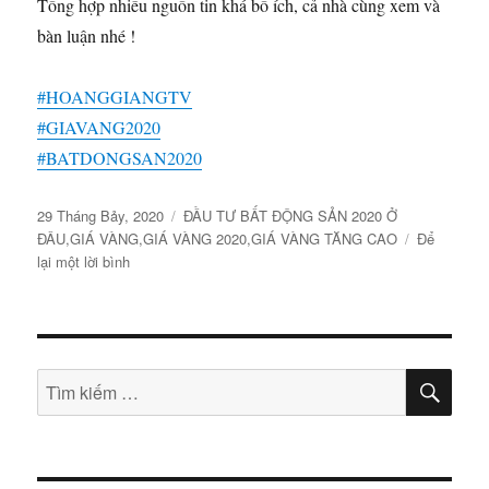
Tổng hợp nhiều nguồn tin khá bổ ích, cả nhà cùng xem và
bàn luận nhé !
#HOANGGIANGTV
#GIAVANG2020
#BATDONGSAN2020
Đăng
Thẻ
29 Tháng Bảy, 2020
ĐẦU TƯ BẤT ĐỘNG SẢN 2020 Ở
vào
ĐÂU
,
GIÁ VÀNG
,
GIÁ VÀNG 2020
,
GIÁ VÀNG TĂNG CAO
Để
ngày
ở
lại một lời bình
VÀNG
&
BẤT
ĐỘNG
TÌM
SẢN,
Tìm
KIẾ
NHÀ
kiếm:
ĐẦU
TƯ
THÔNG