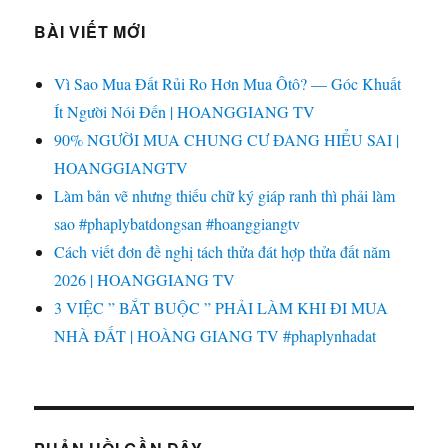
THÁI
CHỌN
BÀI VIẾT MỚI
GÌ
Ở
Vì Sao Mua Đất Rủi Ro Hơn Mua Ôtô? — Góc Khuất
THỜI
ĐIỂM
Ít Người Nói Đến | HOANGGIANG TV
NÀY
90% NGƯỜI MUA CHUNG CƯ ĐANG HIỂU SAI |
???
HOANGGIANGTV
Làm bản vẽ nhưng thiếu chữ ký giáp ranh thì phải làm
sao #phaplybatdongsan #hoanggiangtv
Cách viết đơn đề nghị tách thửa đát hợp thửa đất năm
2026 | HOANGGIANG TV
3 VIỆC ” BẮT BUỘC ” PHẢI LÀM KHI ĐI MUA
NHÀ ĐẤT | HOÀNG GIANG TV #phaplynhadat