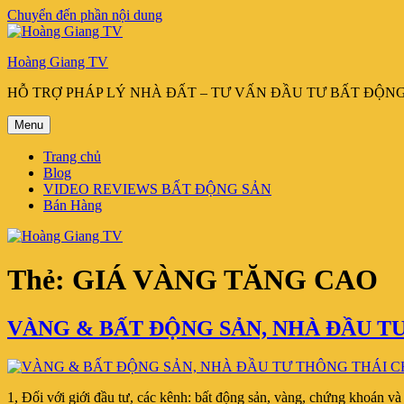
Chuyển đến phần nội dung
Hoàng Giang TV
HỖ TRỢ PHÁP LÝ NHÀ ĐẤT – TƯ VẤN ĐẦU TƯ BẤT ĐỘN
Menu
Trang chủ
Blog
VIDEO REVIEWS BẤT ĐỘNG SẢN
Bán Hàng
Thẻ:
GIÁ VÀNG TĂNG CAO
VÀNG & BẤT ĐỘNG SẢN, NHÀ ĐẦU TƯ
1, Đối với giới đầu tư, các kênh: bất động sản, vàng, chứng khoán và