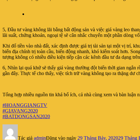
5, Đầu tư vàng không lãi bằng bất động sản và việc giá vàng leo than
lãi suất, chứng khoán, ngoại tệ sẽ cân nhắc chuyển một phần dòng vố
Khi đổ tiền vào nhà đất, xác định được giá trị tài sản tại một vị trí,
biến địa chính trị toàn cầu, biến động nhanh, khó kiểm soát hơn. Song
tượng không có nhiều điều kiện tiếp cận các kênh đầu tư đa dạng trên t
6, Nhìn lại quá khứ sẽ thấy giá vàng thường đột biến thời gian ngắn r
gần đây. Thực tế cho thấy, việc tích trữ vàng không tạo ra thặng dư 
Tổng hợp nhiều nguồn tin khá bổ ích, cả nhà cùng xem và bàn luận n
#HOANGGIANGTV
#GIAVANG2020
#BATDONGSAN2020
Tác giả
admin
Đăng vào ngày
29 Tháng Bảy, 2020
29 Tháng 