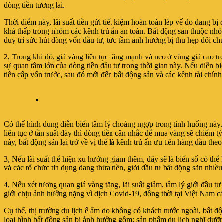
dòng tiền tương lai.
Thời điểm này, lãi suất tiền gửi tiết kiệm hoàn toàn lép vế do đang b
khá thấp trong nhóm các kênh trú ẩn an toàn. Bất động sản thu
duy trì sức hút dòng vốn đầu tư, tức tầm ảnh hưởng bị thu hẹp đôi chú
2, Trong khi đó, giá vàng liên tục tăng mạnh và neo ở vùng giá cao tr
sự quan tâm lớn của dòng tiền đầu tư trong thời gian này. Nếu diễn biế
tiên cấp vốn trước, sau đó mới đến bất động sản và các kênh tài chính
Có thể hình dung diễn biến tâm lý choáng ngợp trong tình huống này.
liên tục ở tần suất dày thì dòng tiền cân nhắc để mua vàng sẽ chiếm t
này, bất động sản lại trở về vị thế là kênh trú ẩn ưu tiên hàng đầu th
3, Nếu lãi suất thể hiện xu hướng giảm thêm, đây sẽ là biến số có thể
và các tổ chức tín dụng đang thừa tiền, giới đầu tư bất động sản nhi
4, Nếu xét tương quan giá vàng tăng, lãi suất giảm, tâm lý giới đầu t
giới chịu ảnh hưởng nặng vì dịch Covid-19, đồng thời tại Việt Nam cá
Cụ thể, thị trường du lịch ế ẩm do không có khách nước ngoài, bất độ
loại hình bất động sản bị ảnh hưởng gồm: sản phẩm du lịch nghĩ dưỡng