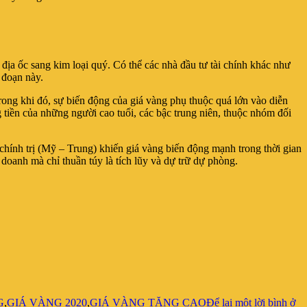
 địa ốc sang kim loại quý. Có thể các nhà đầu tư tài chính khác như
 đoạn này.
. Trong khi đó, sự biến động của giá vàng phụ thuộc quá lớn vào diễn
g tiền của những người cao tuổi, các bậc trung niên, thuộc nhóm đối
a chính trị (Mỹ – Trung) khiến giá vàng biến động mạnh trong thời gian
 doanh mà chỉ thuần túy là tích lũy và dự trữ dự phòng.
G
,
GIÁ VÀNG 2020
,
GIÁ VÀNG TĂNG CAO
Để lại một lời bình
ở