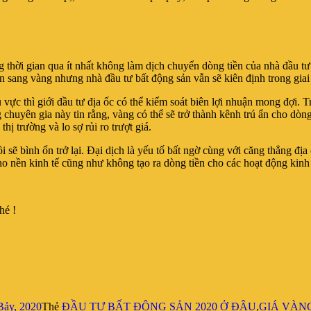
g thời gian qua ít nhất không làm dịch chuyển dòng tiền của nhà đầu tư
n sang vàng nhưng nhà đầu tư bất động sản vẫn sẽ kiên định trong giai
 khu vực thì giới đầu tư địa ốc có thể kiểm soát biên lợi nhuận mong đợi
 chuyên gia này tin rằng, vàng có thể sẽ trở thành kênh trú ẩn cho dòn
hị trường và lo sợ rủi ro trượt giá.
ồi sẽ bình ổn trở lại. Đại dịch là yếu tố bất ngờ cùng với căng thẳng đị
cho nền kinh tế cũng như không tạo ra dòng tiền cho các hoạt động kinh
hé !
Bảy, 2020
Thẻ
ĐẦU TƯ BẤT ĐỘNG SẢN 2020 Ở ĐÂU
,
GIÁ VÀN