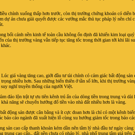
ị điều chỉnh xuống thấp hơn trước, còn thị trường chứng khoán có diễn b
ộc nhóm dự án chưa giải quyết được các vướng mắc thủ tục pháp l
t.
ong bối cảnh nền kinh tế toàn cầu không ổn định đã khiến kim loại quý 
n của thị trường vàng vẫn tiếp tục tăng tốc trong thời gian tới khi lãi
 khác.
 Lúc giá vàng tăng cao, giới đầu tư tài chính có cảm giác bất động sả
ỷ trọng nhiều hơn. Sau những biến thiên ở tần số lớn, khi thị trường và
eo suy nghĩ truyền thống của người Việt.
 làm đảo lộn trật tự ưu tiên kênh trú ẩn của dòng tiền trong trung và dà
ều khả năng sẽ chuyển hướng đổ tiền vào nhà đất nhiều hơn là vàng.
ư bất động sản được cân bằng và ít cực đoan hơn là chỉ có một kênh biế
c báo cáo ngành đã xuất hiện lỗ cùng xu hướng giảm tốc trong báo cáo 
ng sản cao cấp thanh khoản kém dần nên tâm lý nhà đầu tư ngày càng trở
 trung cao cấp,, đất nền chưa có pháp lý, nhà phố trung tâm giá trên 