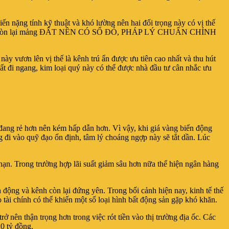
iến nặng tính kỹ thuật và khó lường nên hai đối trọng này có vị thế
ý nên chỉ còn lại mảng ĐẤT NỀN CÓ SỔ ĐỎ, PHÁP LÝ CHUẨN CHỈNH
này vươn lên vị thế là kênh trú ẩn được ưu tiên cao nhất và thu hút
 suất đi ngang, kim loại quý này có thể được nhà đầu tư cân nhắc ưu
n đang rẻ hơn nên kém hấp dẫn hơn. Vì vậy, khi giá vàng biến động
ng đi vào quỹ đạo ổn định, tâm lý choáng ngợp này sẽ tắt dần. Lúc
i hạn. Trong trường hợp lãi suất giảm sâu hơn nữa thể hiện ngân hàng
n động và kênh còn lại đứng yên. Trong bối cảnh hiện nay, kinh tế thế
tài chính có thể khiến một số loại hình bất động sản gặp khó khăn.
 nên thận trọng hơn trong việc rót tiền vào thị trường địa ốc. Các
20 tỷ đồng.